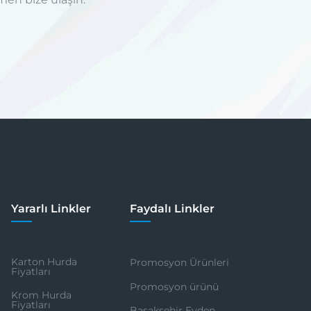
Yararlı Linkler
Faydalı Linkler
Karton Hurda
Promosyon Ürünleri
Fiyatları
Promosyon ürünü
Krom Hurda
Fiyatları
Başakşehir Evden