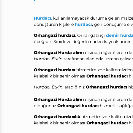
Hurdacı
,
kullanılamayacak duruma gelen malzemel
dönüştüren kişilere
hurdacı
,
geri dönüşüme elve
Orhangazi hurdacı
, Orhangazi içi
demir hurda
öbeğidir. Sınırlı ve değerli maden kaynakların
Orhangazi Hurda alımı
dışında diğer illerde d
Hurdacı Etkin
tarafından alanında uzman çalışanla
Orhangazi hurdacı
hizmetimizde kalitemizden 
kalabalık bir şehir olması
Orhangazi hurdacı
hi
Hurdacı Etkin
, aradığınız
Orhangazi hurdacı
hi
Orhangazi Hurda alımı
dışında diğer illerde d
olduğunuz
Orhangazi hurdacı
hizmeti, sağlığa 
Orhangazi hurdacılık
hizmetimizde kalitemizd
kalabalık bir şehir olması
Orhangazi hurdacı
hi