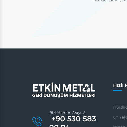
Hızlı
Hurdac
Bizi Hemen Arayın!
+90 530 583
En Yak
İstanb