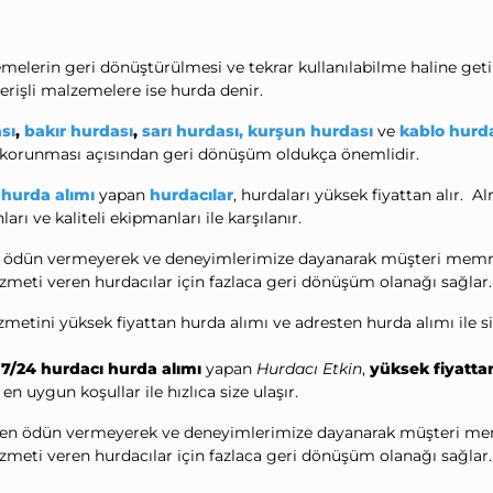
erin geri dönüştürülmesi ve tekrar kullanılabilme haline getir
rişli malzemelere ise hurda denir.
sı
,
bakır hurdası
,
sarı hurdası,
kurşun hurdası
ve
kablo hurd
ın korunması açısından geri dönüşüm oldukça önemlidir.
e
hurda alımı
yapan
hurdacılar
, hurdaları yüksek fiyattan alır. 
rı ve kaliteli ekipmanları ile karşılanır.
ödün vermeyerek ve deneyimlerimize dayanarak müşteri memnun
zmeti veren hurdacılar için fazlaca geri dönüşüm olanağı sağlar
zmetini yüksek fiyattan hurda alımı ve adresten hurda alımı ile si
e
7/24 hurdacı hurda alımı
yapan
Hurdacı Etkin
,
yüksek fiyatta
en uygun koşullar ile hızlıca size ulaşır.
en ödün vermeyerek ve deneyimlerimize dayanarak müşteri memn
zmeti veren hurdacılar için fazlaca geri dönüşüm olanağı sağlar.