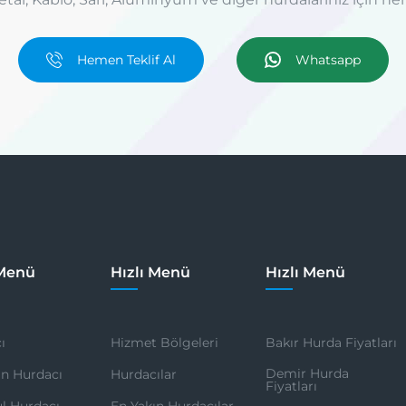
Hemen Teklif Al
Whatsapp
 Menü
Hızlı Menü
Hızlı Menü
ı
Hizmet Bölgeleri
Bakır Hurda Fiyatları
Demir Hurda
ın Hurdacı
Hurdacılar
Fiyatları
ul Hurdacı
En Yakın Hurdacılar