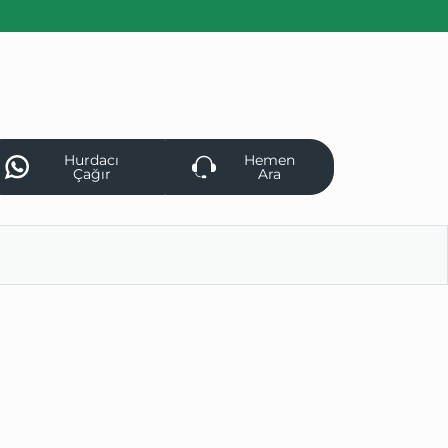
Hurdacı
Hemen
Çağır
Ara