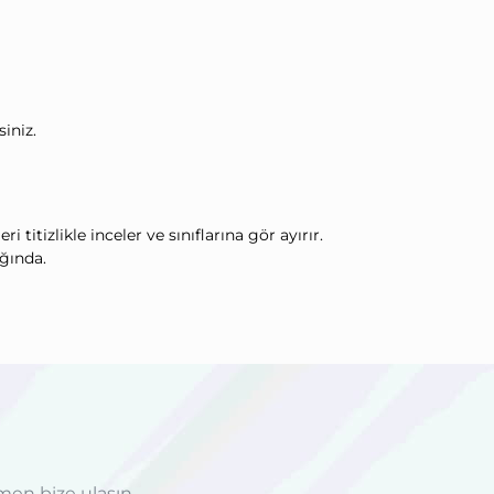
iniz.
titizlikle inceler ve sınıflarına gör ayırır.
ığında.
men bize ulaşın.