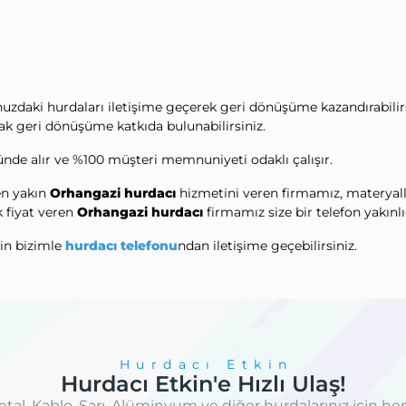
nuzdaki hurdaları iletişime geçerek geri dönüşüme kazandırabilirs
ak geri dönüşüme katkıda bulunabilirsiniz.
de alır ve %100 müşteri memnuniyeti odaklı çalışır.
 en yakın
Orhangazi hurdacı
hizmetini veren firmamız, materyalleri 
k fiyat veren
Orhangazi hurdacı
firmamız size bir telefon yakınl
çin bizimle
hurdacı telefonu
ndan iletişime geçebilirsiniz.
Hurdacı Etkin
Hurdacı Etkin'e Hızlı Ulaş!
etal, Kablo, Sarı, Alüminyum ve diğer hurdalarınız için he