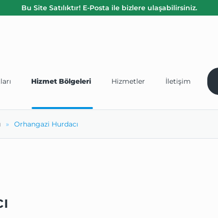
Bu Site Satılıktır! E-Posta ile bizlere ulaşabilirsiniz.
ları
Hizmet Bölgeleri
Hizmetler
İletişim
ı
Orhangazi Hurdacı
ı