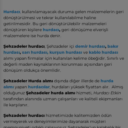
Hurdacı
,
kullanılamayacak duruma gelen malzemelerin geri
dönüştürülmesi ve tekrar kullanılabilme haline
getirilmesidir. Bu geri dönüştürülebilir malzemeleri
dönüştüren kişilere
hurdacı
,
geri dönüşüme elverişli
malzemelere ise hurda denir.
Şehzadeler hurdacı
, Şehzadeler içi
demir hurdası
,
bakır
hurdası
,
sarı hurdası,
kurşun hurdası
ve
kablo hurdası
alımı yapan firmalar için kullanılan kelime öbeğidir. Sınırlı ve
değerli maden kaynaklarının korunması açısından geri
dönüşüm oldukça önemlidir.
Şehzadeler Hurda alımı
dışında diğer illerde de
hurda
alımı
yapan
hurdacılar
, hurdaları yüksek fiyattan alır. Almış
olduğunuz
Şehzadeler hurda alımı
hizmeti,
Hurdacı Etkin
tarafından alanında uzman çalışanları ve kaliteli ekipmanları
ile karşılanır.
Şehzadeler hurdacı
hizmetimizde kalitemizden ödün
vermeyerek ve deneyimlerimize dayanarak müşteri
memnuniyeti odaklı çalışıyoruz. Şehzadeler’un kalabalık bir