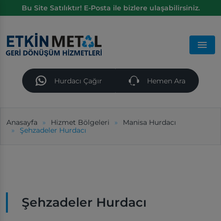
Bu Site Satılıktır! E-Posta ile bizlere ulaşabilirsiniz.
Men
Hurdacı Çağır
Hemen Ara
Anasayfa
Hizmet Bölgeleri
Manisa Hurdacı
Şehzadeler Hurdacı
Şehzadeler Hurdacı