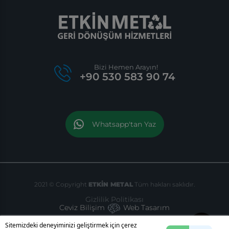
Bizi Hemen Arayın!
+90 530 583 90 74
Whatsapp'tan Yaz
2021 © Copyright
ETKİN METAL
Tüm hakları saklıdır.
Gizlilik Politikası
Ceviz Bilişim
Web Tasarım
Sitemizdeki deneyiminizi geliştirmek için çerez