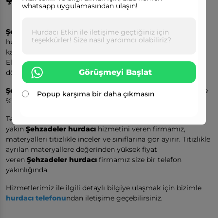
whatsapp uygulamasından ulaşın!
Şehzadeler Hurdacı
ihtiyaçlarınız için, konumunuzdaki
Hurdacı Etkin ile iletişime geçtiğiniz için
teşekkürler! Size nasıl yardımcı olabiliriz?
hurdaları iletişime geçerek geri dönüşüme
kazandırabilirsiniz.
Elinizdeki hurdaları
Şehzadeler hurdacıya
satarak geri
Görüşmeyi Başlat
dönüşüme katkıda bulunabilirsiniz.
Şehzadeler hurdacı
malzemenizi değerinin üstünde alır ve
Popup karşıma bir daha çıkmasın
%100 müşteri memnuniyeti odaklı çalışır.
Tecrübesini ve bilgi birikimini birleştirerek size en
yakın
Şehzadeler hurdacı
hizmetini veren firmamız,
materyalleri titizlikle inceler ve sınıflarına gör ayırır. Titizlikle
ayrılan materyallere değerinden yüksek fiyat
veren
Şehzadeler hurdacı
firmamız size bir telefon
yakınlığında.
Hizmetlerimiz ile ilgili detaylı bilgiye ulaşmak için bizimle
hurdacı telefonu
ndan iletişime geçebilirsiniz.